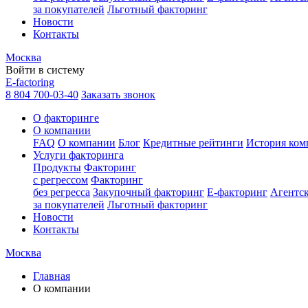
за покупателей
Льготный факторинг
Новости
Контакты
Москва
Войти в систему
E-factoring
8 804 700-03-40
Заказать звонок
О факторинге
О компании
FAQ
О компании
Блог
Кредитные рейтинги
История ком
Услуги факторинга
Продукты
Факторинг
с регрессом
Факторинг
без регресса
Закупочный факторинг
E-факторинг
Агентс
за покупателей
Льготный факторинг
Новости
Контакты
Москва
Главная
О компании