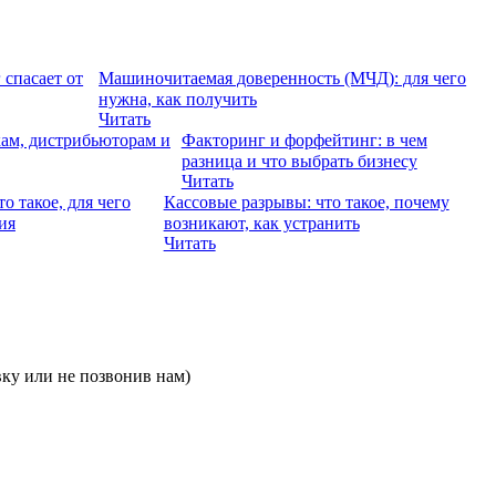
 спасает от
Машиночитаемая доверенность (МЧД): для чего
нужна, как получить
Читать
кам, дистрибьюторам и
Факторинг и форфейтинг: в чем
разница и что выбрать бизнесу
Читать
о такое, для чего
Кассовые разрывы: что такое, почему
ия
возникают, как устранить
Читать
вку или не позвонив нам)