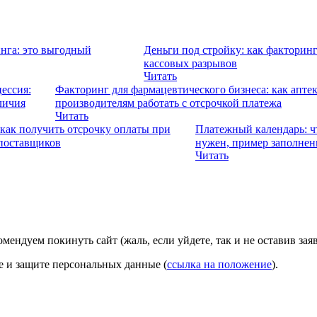
нга: это выгодный
Деньги под стройку: как факторинг
кассовых разрывов
Читать
ессия:
Факторинг для фармацевтического бизнеса: как апте
личия
производителям работать с отсрочкой платежа
Читать
как получить отсрочку оплаты при
Платежный календарь: чт
 поставщиков
нужен, пример заполнен
Читать
омендуем покинуть сайт (жаль, если уйдете, так и не оставив зая
ке и защите персональных данные (
ссылка на положение
).