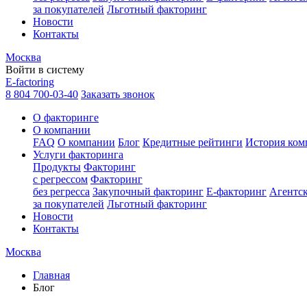
за покупателей
Льготный факторинг
Новости
Контакты
Москва
Войти в систему
E-factoring
8 804 700-03-40
Заказать звонок
О факторинге
О компании
FAQ
О компании
Блог
Кредитные рейтинги
История ком
Услуги факторинга
Продукты
Факторинг
с регрессом
Факторинг
без регресса
Закупочный факторинг
E-факторинг
Агентс
за покупателей
Льготный факторинг
Новости
Контакты
Москва
Главная
Блог