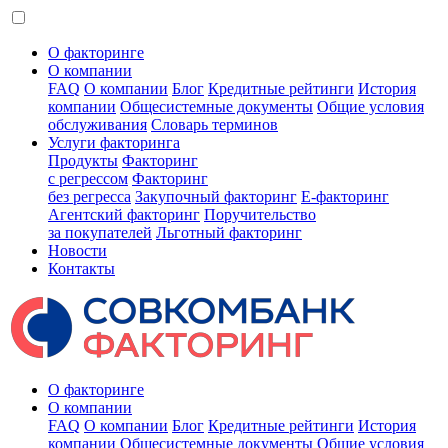
О факторинге
О компании
FAQ
О компании
Блог
Кредитные рейтинги
История
компании
Общесистемные документы
Общие условия
обслуживания
Словарь терминов
Услуги факторинга
Продукты
Факторинг
с регрессом
Факторинг
без регресса
Закупочный факторинг
E-факторинг
Агентский факторинг
Поручительство
за покупателей
Льготный факторинг
Новости
Контакты
О факторинге
О компании
FAQ
О компании
Блог
Кредитные рейтинги
История
компании
Общесистемные документы
Общие условия