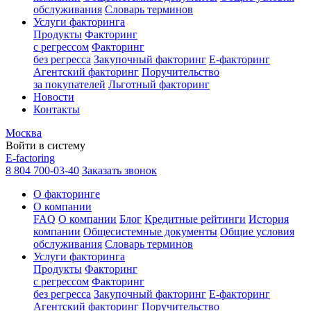
обслуживания
Словарь терминов
Услуги факторинга
Продукты
Факторинг
с регрессом
Факторинг
без регресса
Закупочный факторинг
E-факторинг
Агентский факторинг
Поручительство
за покупателей
Льготный факторинг
Новости
Контакты
Москва
Войти в систему
E-factoring
8 804 700-03-40
Заказать звонок
О факторинге
О компании
FAQ
О компании
Блог
Кредитные рейтинги
История
компании
Общесистемные документы
Общие условия
обслуживания
Словарь терминов
Услуги факторинга
Продукты
Факторинг
с регрессом
Факторинг
без регресса
Закупочный факторинг
E-факторинг
Агентский факторинг
Поручительство