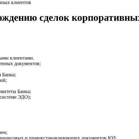
вных клиентов
ождению сделок корпоративны
ными клиентами.
ленных документов;
 Банка;
ий;
митеты Банка;
системе ЭДО);
лен;
 финансовых и правоустанавливающих документов ЮЛ;