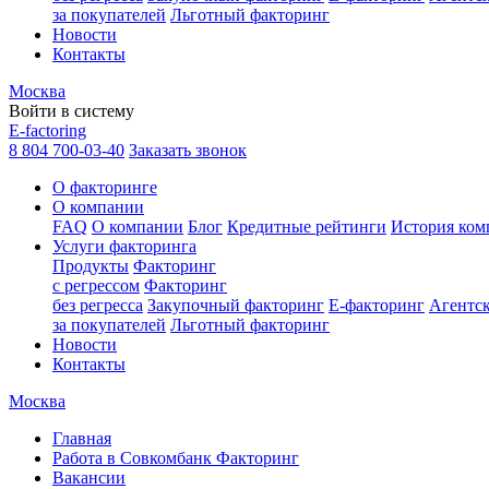
за покупателей
Льготный факторинг
Новости
Контакты
Москва
Войти в систему
E-factoring
8 804 700-03-40
Заказать звонок
О факторинге
О компании
FAQ
О компании
Блог
Кредитные рейтинги
История ком
Услуги факторинга
Продукты
Факторинг
с регрессом
Факторинг
без регресса
Закупочный факторинг
E-факторинг
Агентс
за покупателей
Льготный факторинг
Новости
Контакты
Москва
Главная
Работа в Совкомбанк Факторинг
Вакансии