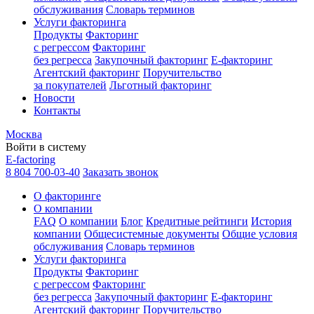
обслуживания
Словарь терминов
Услуги факторинга
Продукты
Факторинг
с регрессом
Факторинг
без регресса
Закупочный факторинг
E-факторинг
Агентский факторинг
Поручительство
за покупателей
Льготный факторинг
Новости
Контакты
Москва
Войти в систему
E-factoring
8 804 700-03-40
Заказать звонок
О факторинге
О компании
FAQ
О компании
Блог
Кредитные рейтинги
История
компании
Общесистемные документы
Общие условия
обслуживания
Словарь терминов
Услуги факторинга
Продукты
Факторинг
с регрессом
Факторинг
без регресса
Закупочный факторинг
E-факторинг
Агентский факторинг
Поручительство