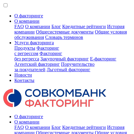
О факторинге
О компании
FAQ
О компании
Блог
Кредитные рейтинги
История
компании
Общесистемные документы
Общие условия
обслуживания
Словарь терминов
Услуги факторинга
Продукты
Факторинг
с регрессом
Факторинг
без регресса
Закупочный факторинг
E-факторинг
Агентский факторинг
Поручительство
за покупателей
Льготный факторинг
Новости
Контакты
О факторинге
О компании
FAQ
О компании
Блог
Кредитные рейтинги
История
компании
Общесистемные документы
Общие условия