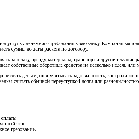
д уступку денежного требования к заказчику. Компания выполня
асть суммы до даты расчета по договору.
вать зарплату, аренду, материалы, транспорт и другие текущие 
ивает собственные оборотные средства на несколько недель или 
ечислять деньги, но и учитывать задолженность, контролироват
ельзя считать обычной переуступкой долга или разновидностью 
 оплаты.
ванный этап.
жное требование.