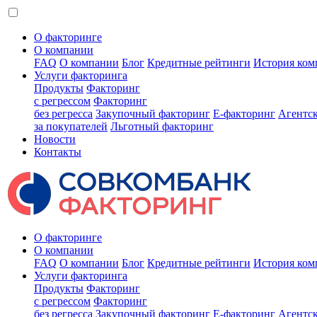
О факторинге
О компании
FAQ
О компании
Блог
Кредитные рейтинги
История ком
Услуги факторинга
Продукты
Факторинг
с регрессом
Факторинг
без регресса
Закупочный факторинг
E-факторинг
Агентс
за покупателей
Льготный факторинг
Новости
Контакты
О факторинге
О компании
FAQ
О компании
Блог
Кредитные рейтинги
История ком
Услуги факторинга
Продукты
Факторинг
с регрессом
Факторинг
без регресса
Закупочный факторинг
E-факторинг
Агентс