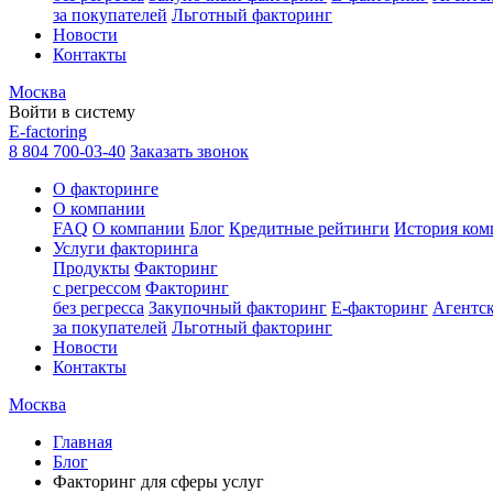
за покупателей
Льготный факторинг
Новости
Контакты
Москва
Войти в систему
E-factoring
8 804 700-03-40
Заказать звонок
О факторинге
О компании
FAQ
О компании
Блог
Кредитные рейтинги
История ком
Услуги факторинга
Продукты
Факторинг
с регрессом
Факторинг
без регресса
Закупочный факторинг
E-факторинг
Агентс
за покупателей
Льготный факторинг
Новости
Контакты
Москва
Главная
Блог
Факторинг для сферы услуг