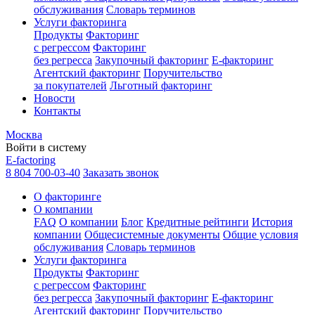
обслуживания
Словарь терминов
Услуги факторинга
Продукты
Факторинг
с регрессом
Факторинг
без регресса
Закупочный факторинг
E-факторинг
Агентский факторинг
Поручительство
за покупателей
Льготный факторинг
Новости
Контакты
Москва
Войти в систему
E-factoring
8 804 700-03-40
Заказать звонок
О факторинге
О компании
FAQ
О компании
Блог
Кредитные рейтинги
История
компании
Общесистемные документы
Общие условия
обслуживания
Словарь терминов
Услуги факторинга
Продукты
Факторинг
с регрессом
Факторинг
без регресса
Закупочный факторинг
E-факторинг
Агентский факторинг
Поручительство