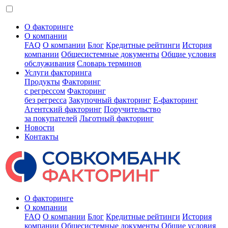
О факторинге
О компании
FAQ
О компании
Блог
Кредитные рейтинги
История
компании
Общесистемные документы
Общие условия
обслуживания
Словарь терминов
Услуги факторинга
Продукты
Факторинг
с регрессом
Факторинг
без регресса
Закупочный факторинг
E-факторинг
Агентский факторинг
Поручительство
за покупателей
Льготный факторинг
Новости
Контакты
О факторинге
О компании
FAQ
О компании
Блог
Кредитные рейтинги
История
компании
Общесистемные документы
Общие условия