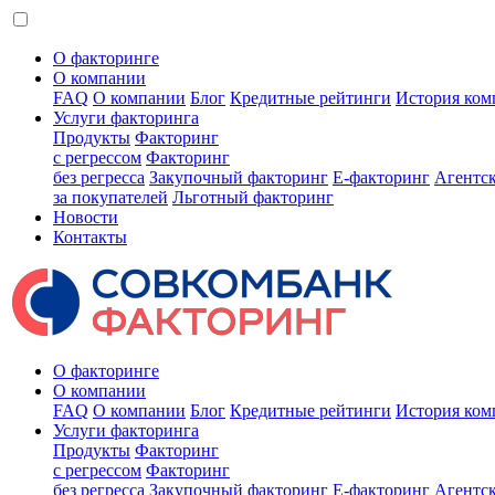
О факторинге
О компании
FAQ
О компании
Блог
Кредитные рейтинги
История ком
Услуги факторинга
Продукты
Факторинг
с регрессом
Факторинг
без регресса
Закупочный факторинг
E-факторинг
Агентс
за покупателей
Льготный факторинг
Новости
Контакты
О факторинге
О компании
FAQ
О компании
Блог
Кредитные рейтинги
История ком
Услуги факторинга
Продукты
Факторинг
с регрессом
Факторинг
без регресса
Закупочный факторинг
E-факторинг
Агентс