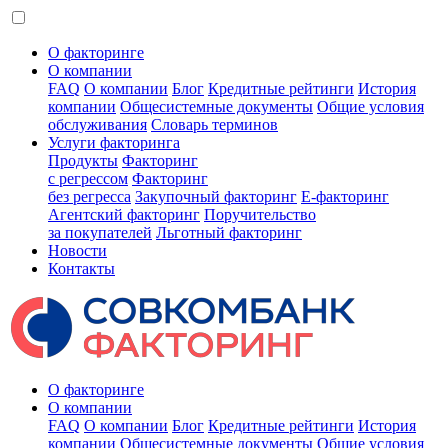
О факторинге
О компании
FAQ
О компании
Блог
Кредитные рейтинги
История
компании
Общесистемные документы
Общие условия
обслуживания
Словарь терминов
Услуги факторинга
Продукты
Факторинг
с регрессом
Факторинг
без регресса
Закупочный факторинг
E-факторинг
Агентский факторинг
Поручительство
за покупателей
Льготный факторинг
Новости
Контакты
О факторинге
О компании
FAQ
О компании
Блог
Кредитные рейтинги
История
компании
Общесистемные документы
Общие условия