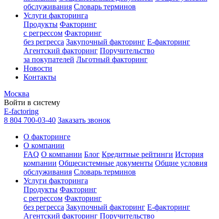
обслуживания
Словарь терминов
Услуги факторинга
Продукты
Факторинг
с регрессом
Факторинг
без регресса
Закупочный факторинг
E-факторинг
Агентский факторинг
Поручительство
за покупателей
Льготный факторинг
Новости
Контакты
Москва
Войти в систему
E-factoring
8 804 700-03-40
Заказать звонок
О факторинге
О компании
FAQ
О компании
Блог
Кредитные рейтинги
История
компании
Общесистемные документы
Общие условия
обслуживания
Словарь терминов
Услуги факторинга
Продукты
Факторинг
с регрессом
Факторинг
без регресса
Закупочный факторинг
E-факторинг
Агентский факторинг
Поручительство