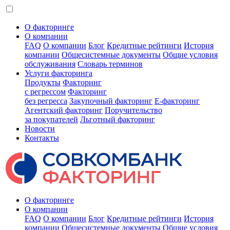
О факторинге
О компании
FAQ
О компании
Блог
Кредитные рейтинги
История
компании
Общесистемные документы
Общие условия
обслуживания
Словарь терминов
Услуги факторинга
Продукты
Факторинг
с регрессом
Факторинг
без регресса
Закупочный факторинг
E-факторинг
Агентский факторинг
Поручительство
за покупателей
Льготный факторинг
Новости
Контакты
О факторинге
О компании
FAQ
О компании
Блог
Кредитные рейтинги
История
компании
Общесистемные документы
Общие условия