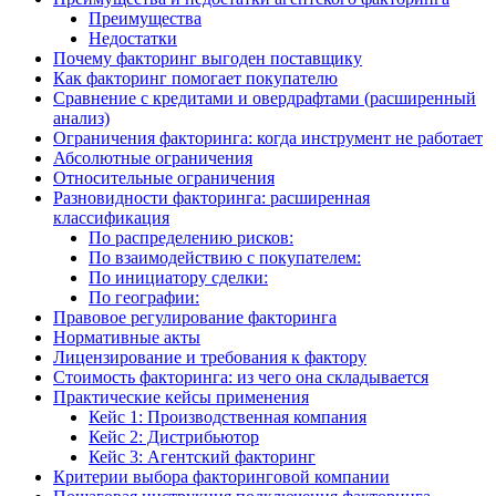
Преимущества
Недостатки
Почему факторинг выгоден поставщику
Как факторинг помогает покупателю
Сравнение с кредитами и овердрафтами (расширенный
анализ)
Ограничения факторинга: когда инструмент не работает
Абсолютные ограничения
Относительные ограничения
Разновидности факторинга: расширенная
классификация
По распределению рисков:
По взаимодействию с покупателем:
По инициатору сделки:
По географии:
Правовое регулирование факторинга
Нормативные акты
Лицензирование и требования к фактору
Стоимость факторинга: из чего она складывается
Практические кейсы применения
Кейс 1: Производственная компания
Кейс 2: Дистрибьютор
Кейс 3: Агентский факторинг
Критерии выбора факторинговой компании