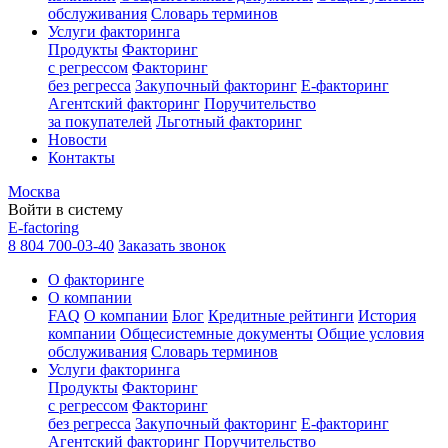
обслуживания
Словарь терминов
Услуги факторинга
Продукты
Факторинг
с регрессом
Факторинг
без регресса
Закупочный факторинг
E-факторинг
Агентский факторинг
Поручительство
за покупателей
Льготный факторинг
Новости
Контакты
Москва
Войти в систему
E-factoring
8 804 700-03-40
Заказать звонок
О факторинге
О компании
FAQ
О компании
Блог
Кредитные рейтинги
История
компании
Общесистемные документы
Общие условия
обслуживания
Словарь терминов
Услуги факторинга
Продукты
Факторинг
с регрессом
Факторинг
без регресса
Закупочный факторинг
E-факторинг
Агентский факторинг
Поручительство