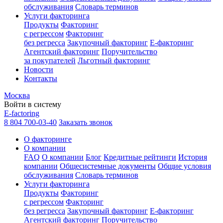
обслуживания
Словарь терминов
Услуги факторинга
Продукты
Факторинг
с регрессом
Факторинг
без регресса
Закупочный факторинг
E-факторинг
Агентский факторинг
Поручительство
за покупателей
Льготный факторинг
Новости
Контакты
Москва
Войти в систему
E-factoring
8 804 700-03-40
Заказать звонок
О факторинге
О компании
FAQ
О компании
Блог
Кредитные рейтинги
История
компании
Общесистемные документы
Общие условия
обслуживания
Словарь терминов
Услуги факторинга
Продукты
Факторинг
с регрессом
Факторинг
без регресса
Закупочный факторинг
E-факторинг
Агентский факторинг
Поручительство