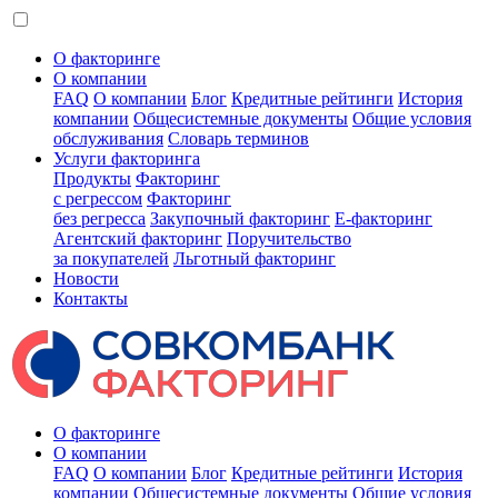
О факторинге
О компании
FAQ
О компании
Блог
Кредитные рейтинги
История
компании
Общесистемные документы
Общие условия
обслуживания
Словарь терминов
Услуги факторинга
Продукты
Факторинг
с регрессом
Факторинг
без регресса
Закупочный факторинг
E-факторинг
Агентский факторинг
Поручительство
за покупателей
Льготный факторинг
Новости
Контакты
О факторинге
О компании
FAQ
О компании
Блог
Кредитные рейтинги
История
компании
Общесистемные документы
Общие условия