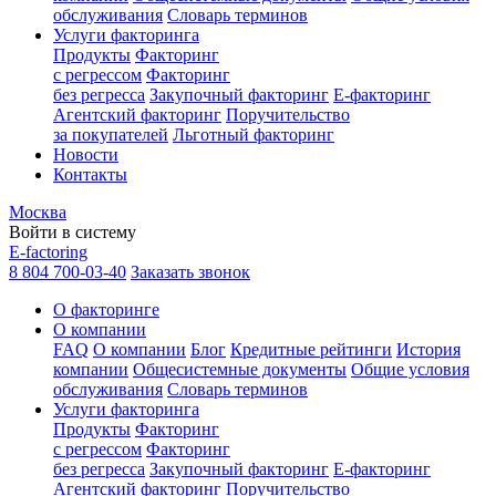
обслуживания
Словарь терминов
Услуги факторинга
Продукты
Факторинг
с регрессом
Факторинг
без регресса
Закупочный факторинг
E-факторинг
Агентский факторинг
Поручительство
за покупателей
Льготный факторинг
Новости
Контакты
Москва
Войти в систему
E-factoring
8 804 700-03-40
Заказать звонок
О факторинге
О компании
FAQ
О компании
Блог
Кредитные рейтинги
История
компании
Общесистемные документы
Общие условия
обслуживания
Словарь терминов
Услуги факторинга
Продукты
Факторинг
с регрессом
Факторинг
без регресса
Закупочный факторинг
E-факторинг
Агентский факторинг
Поручительство