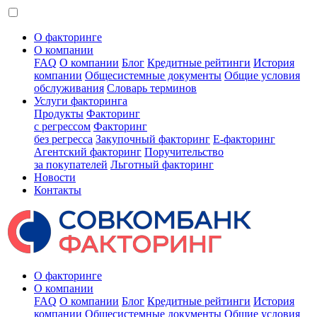
О факторинге
О компании
FAQ
О компании
Блог
Кредитные рейтинги
История
компании
Общесистемные документы
Общие условия
обслуживания
Словарь терминов
Услуги факторинга
Продукты
Факторинг
с регрессом
Факторинг
без регресса
Закупочный факторинг
E-факторинг
Агентский факторинг
Поручительство
за покупателей
Льготный факторинг
Новости
Контакты
О факторинге
О компании
FAQ
О компании
Блог
Кредитные рейтинги
История
компании
Общесистемные документы
Общие условия